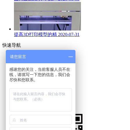
提高3D打印模型的精
2020-07-31
快速导航

网站首页
请您留言

关于我们
感谢您的关注，当前客服人员不在

产品
线，请填写一下您的信息，我们会

资讯
尽快和您联系。

服务应用

案例分享

在线商城

联系我们